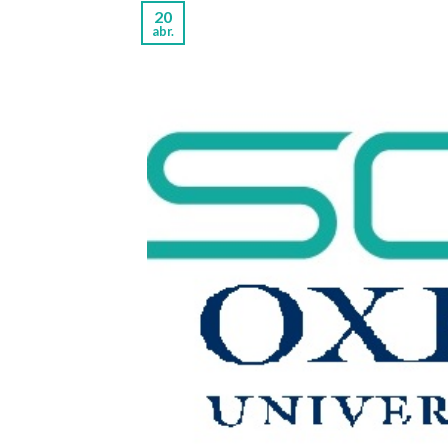
20
abr.