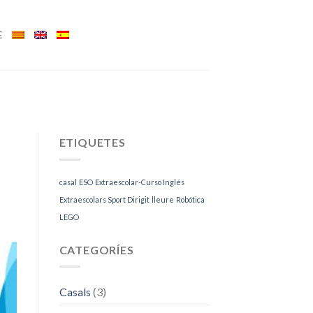
E
ETIQUETES
casal
ESO
Extraescolar-Curso Inglés
Extraescolars Sport Dirigit
lleure
Robótica
LEGO
CATEGORÍES
Casals
(3)