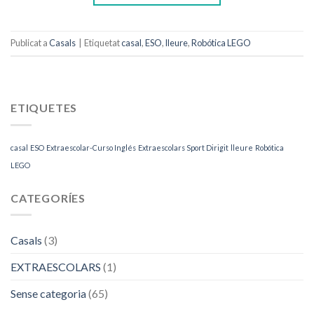
Publicat a
Casals
|
Etiquetat
casal
,
ESO
,
lleure
,
Robótica LEGO
ETIQUETES
casal
ESO
Extraescolar-Curso Inglés
Extraescolars Sport Dirigit
lleure
Robótica
LEGO
CATEGORÍES
Casals
(3)
EXTRAESCOLARS
(1)
Sense categoria
(65)