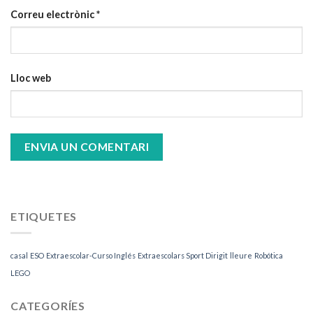
Correu electrònic
*
Lloc web
ETIQUETES
casal
ESO
Extraescolar-Curso Inglés
Extraescolars Sport Dirigit
lleure
Robótica
LEGO
CATEGORÍES