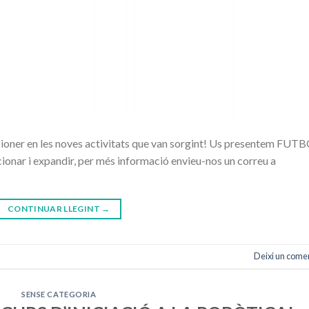
 pioner en les noves activitats que van sorgint! Us presentem FUT
ar i expandir, per més informació envieu-nos un correu a
CONTINUAR LLEGINT
→
Deixi un come
SENSE CATEGORIA