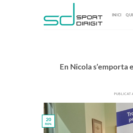
Skip
to
INICI
QU
content
En Nicola s’emporta e
PUBLICAT
20
nov.