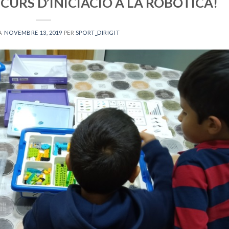
CURS D’INICIACIÓ A LA ROBÒTICA!
 A
NOVEMBRE 13, 2019
PER
SPORT_DIRIGIT