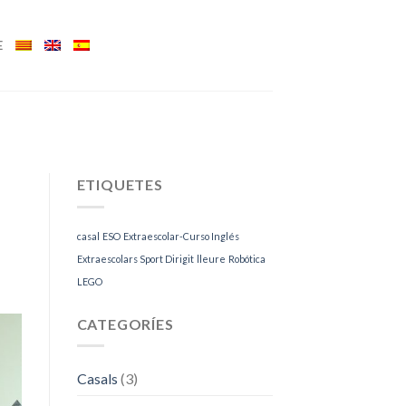
E
ETIQUETES
casal
ESO
Extraescolar-Curso Inglés
Extraescolars Sport Dirigit
lleure
Robótica
LEGO
CATEGORÍES
Casals
(3)